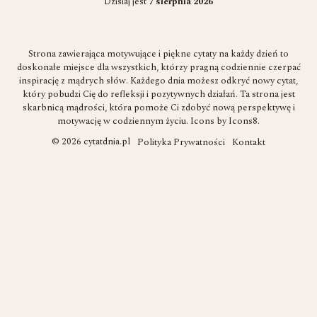
Dzisiaj jest
7 sierpnia 2026
Strona zawierająca motywujące i piękne cytaty na każdy dzień to
doskonałe miejsce dla wszystkich, którzy pragną codziennie czerpać
inspirację z mądrych słów. Każdego dnia możesz odkryć nowy cytat,
który pobudzi Cię do refleksji i pozytywnych działań. Ta strona jest
skarbnicą mądrości, która pomoże Ci zdobyć nową perspektywę i
motywację w codziennym życiu. Icons by
Icons8
.
© 2026 cytatdnia.pl
Polityka Prywatności
Kontakt